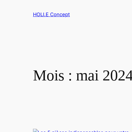
Aller
au
HOLI.E Concept
contenu
Mois :
mai 202