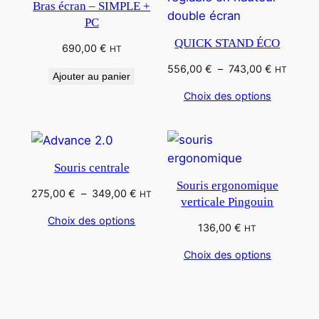
Bras écran – SIMPLE +
PC
QUICK STAND ÉCO
690,00
€
HT
Plage
556,00
€
–
743,00
€
HT
Ajouter au panier
de
Choix des options
prix :
556,00 €
à
743,00 €
Souris centrale
Souris ergonomique
Plage
275,00
€
–
349,00
€
HT
verticale Pingouin
de
Choix des options
prix :
136,00
€
HT
275,00 €
Choix des options
à
349,00 €