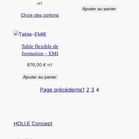
de
HT
Ajouter au panier
prix :
Choix des options
555,00 €
à
603,00 €
Table flexible de
formation – EMI
876,00
€
HT
Ajouter au panier
Page précédente
1
2
3
4
HOLI.E Concept