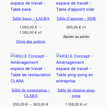
Table basse – LAURA
Table d’appoint – SIDE
1 083,00
€
–
300,00
€
HT
Plage
1 265,00
€
HT
Ajouter au panier
de
Choix des options
prix :
1
083,00 €
à
1
265,00 €
Table de restauration –
Table de réunion ping-
CLARA
pong
Plage
555,00
€
–
603,00
€
1 158,00
€
HT