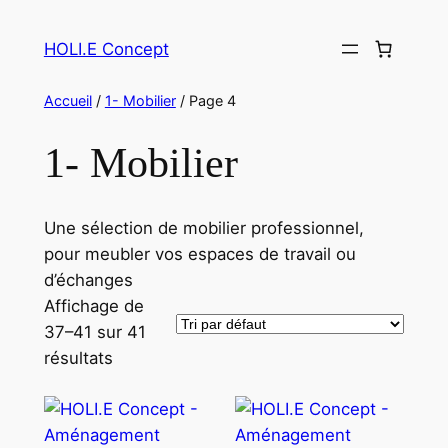
Aller
au
HOLI.E Concept
contenu
Accueil
/
1- Mobilier
/ Page 4
1- Mobilier
Une sélection de mobilier professionnel,
pour meubler vos espaces de travail ou
d’échanges
Affichage de
37–41 sur 41
résultats