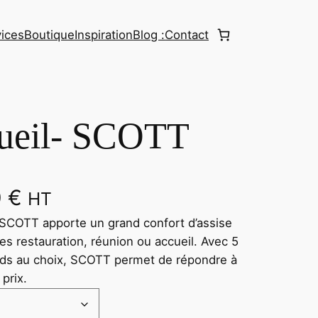
ices
Boutique
Inspiration
Blog :
Contact
cueil- SCOTT
0
€
HT
 SCOTT apporte un grand confort d’assise
es restauration, réunion ou accueil. Avec 5
ieds au choix, SCOTT permet de répondre à
s prix.