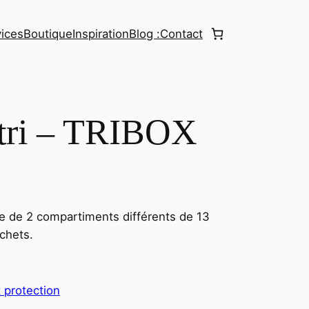
ices
Boutique
Inspiration
Blog :
Contact
 tri – TRIBOX
ée de 2 compartiments différents de 13
échets.
 protection