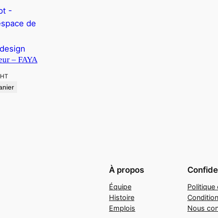
teur – FAYA
HT
anier
À propos
Confiden
Équipe
Politique 
Histoire
Conditio
Emplois
Nous con