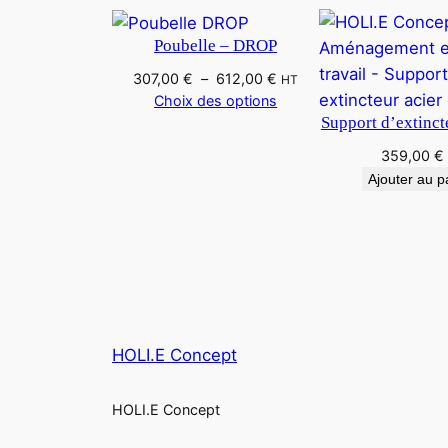
Poubelle – DROP
307,00
€
–
612,00
€
HT
Choix des options
Support d’extinc
359,00
€
Ajouter au p
HOLI.E Concept
HOLI.E Concept