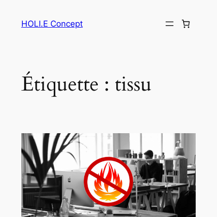
Aller
au
HOLI.E Concept
contenu
Étiquette :
tissu