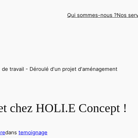
Qui sommes-nous ?
Nos serv
jet chez HOLI.E Concept !
re
dans
temoignage